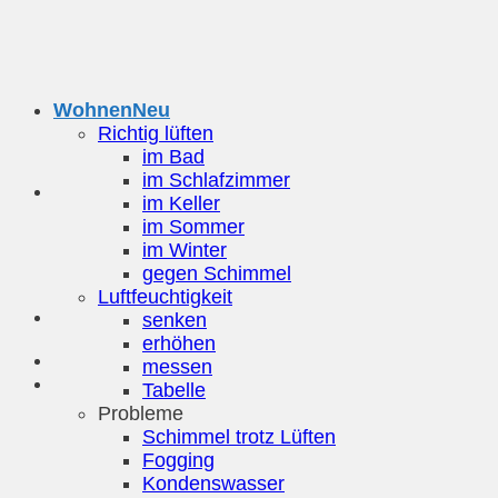
Zum
Inhalt
springen
Wohnen
Richtig lüften
im Bad
im Schlafzimmer
im Keller
im Sommer
im Winter
gegen Schimmel
Luftfeuchtigkeit
senken
erhöhen
messen
Tabelle
Probleme
Schimmel trotz Lüften
Fogging
Kondenswasser