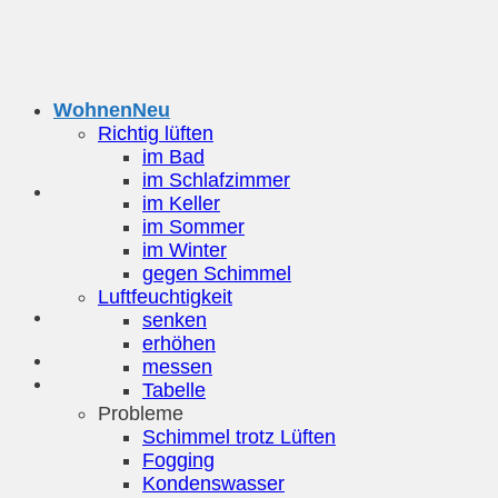
Zum
Inhalt
springen
Wohnen
Richtig lüften
im Bad
im Schlafzimmer
im Keller
im Sommer
im Winter
gegen Schimmel
Luftfeuchtigkeit
senken
erhöhen
messen
Tabelle
Probleme
Schimmel trotz Lüften
Fogging
Kondenswasser