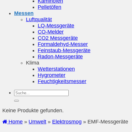
Kaminöfen
Pelletöfen
Messen
Luftqualität
LQ-Messgeräte
CO-Melder
CO2 Messgeräte
Formaldehyd-Messer
Feinstaub-Messgeräte
Radon-Messgeräte
Klima
Wetterstationen
Hygrometer
Feuchtigkeitsmesser
Keine Produkte gefunden.
Home
»
Umwelt
»
Elektrosmog
»
EMF-Messgeräte