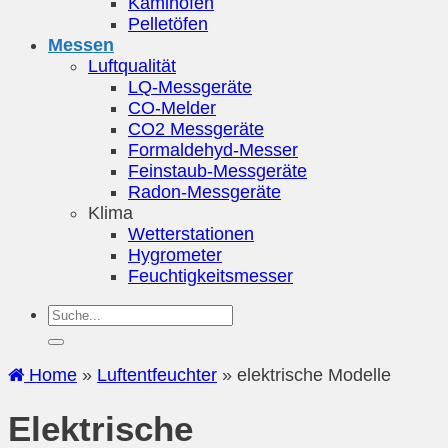
Kaminöfen
Pelletöfen
Messen
Luftqualität
LQ-Messgeräte
CO-Melder
CO2 Messgeräte
Formaldehyd-Messer
Feinstaub-Messgeräte
Radon-Messgeräte
Klima
Wetterstationen
Hygrometer
Feuchtigkeitsmesser
Home
»
Luftentfeuchter
»
elektrische Modelle
Elektrische