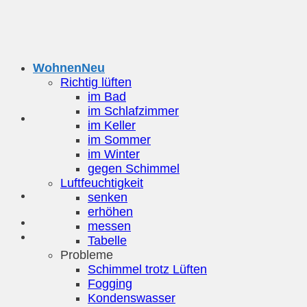
Zum
Inhalt
springen
Wohnen
Richtig lüften
im Bad
im Schlafzimmer
im Keller
im Sommer
im Winter
gegen Schimmel
Luftfeuchtigkeit
senken
erhöhen
messen
Tabelle
Probleme
Schimmel trotz Lüften
Fogging
Kondenswasser