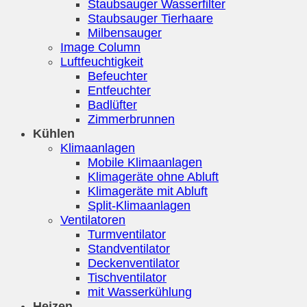
Staubsauger Wasserfilter
Staubsauger Tierhaare
Milbensauger
Image Column
Luftfeuchtigkeit
Befeuchter
Entfeuchter
Badlüfter
Zimmerbrunnen
Kühlen
Klimaanlagen
Mobile Klimaanlagen
Klimageräte ohne Abluft
Klimageräte mit Abluft
Split-Klimaanlagen
Ventilatoren
Turmventilator
Standventilator
Deckenventilator
Tischventilator
mit Wasserkühlung
Heizen