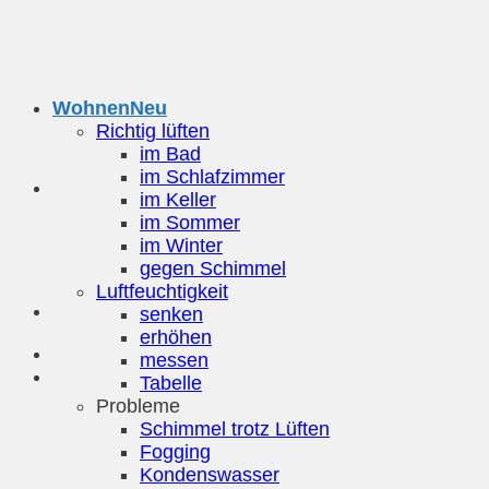
Zum
Inhalt
springen
Wohnen
Richtig lüften
im Bad
im Schlafzimmer
im Keller
im Sommer
im Winter
gegen Schimmel
Luftfeuchtigkeit
senken
erhöhen
messen
Tabelle
Probleme
Schimmel trotz Lüften
Fogging
Kondenswasser