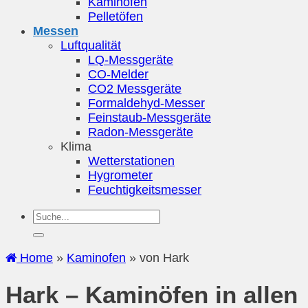
Kaminöfen
Pelletöfen
Messen
Luftqualität
LQ-Messgeräte
CO-Melder
CO2 Messgeräte
Formaldehyd-Messer
Feinstaub-Messgeräte
Radon-Messgeräte
Klima
Wetterstationen
Hygrometer
Feuchtigkeitsmesser
Home
»
Kaminofen
»
von Hark
Hark – Kaminöfen in allen