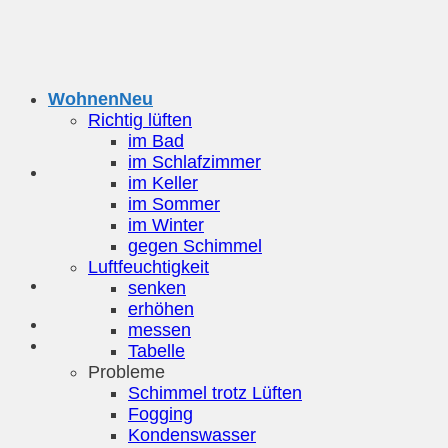
Zum
Inhalt
springen
Wohnen
Richtig lüften
im Bad
im Schlafzimmer
im Keller
im Sommer
im Winter
gegen Schimmel
Luftfeuchtigkeit
senken
erhöhen
messen
Tabelle
Probleme
Schimmel trotz Lüften
Fogging
Kondenswasser