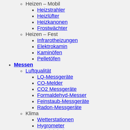
Heizen – Mobil
Heizstrahler
Heizlüfter
Heizkanonen
Frostwächter
Heizen – Fest
Infrarotheizungen
Elektrokamin
Kaminöfen
Pelletöfen
Messen
Luftqualität
LQ-Messgeräte
CO-Melder
CO2 Messgeräte
Formaldehyd-Messer
Feinstaub-Messgeräte
Radon-Messgeräte
Klima
Wetterstationen
Hygrometer