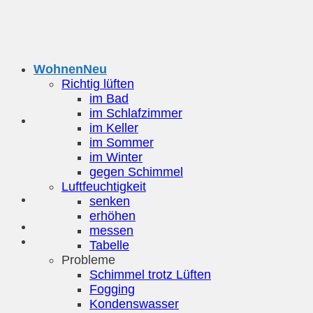
Zum
Inhalt
springen
Wohnen
Richtig lüften
im Bad
im Schlafzimmer
im Keller
im Sommer
im Winter
gegen Schimmel
Luftfeuchtigkeit
senken
erhöhen
messen
Tabelle
Probleme
Schimmel trotz Lüften
Fogging
Kondenswasser