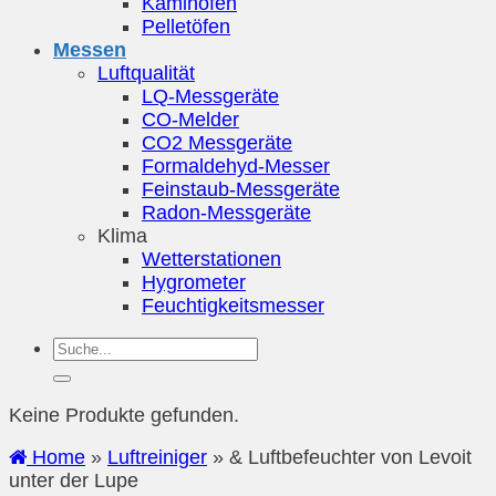
Kaminöfen
Pelletöfen
Messen
Luftqualität
LQ-Messgeräte
CO-Melder
CO2 Messgeräte
Formaldehyd-Messer
Feinstaub-Messgeräte
Radon-Messgeräte
Klima
Wetterstationen
Hygrometer
Feuchtigkeitsmesser
Keine Produkte gefunden.
Home
»
Luftreiniger
»
& Luftbefeuchter von Levoit
unter der Lupe