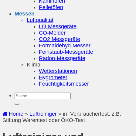
Kaminöfen
Pelletöfen
Messen
Luftqualität
LQ-Messgeräte
CO-Melder
CO2 Messgeräte
Formaldehyd-Messer
Feinstaub-Messgeräte
Radon-Messgeräte
Klima
Wetterstationen
Hygrometer
Feuchtigkeitsmesser
Home
»
Luftreiniger
»
im Verbrauchertest: z.B.
Stiftung Warentest oder ÖKO-Test