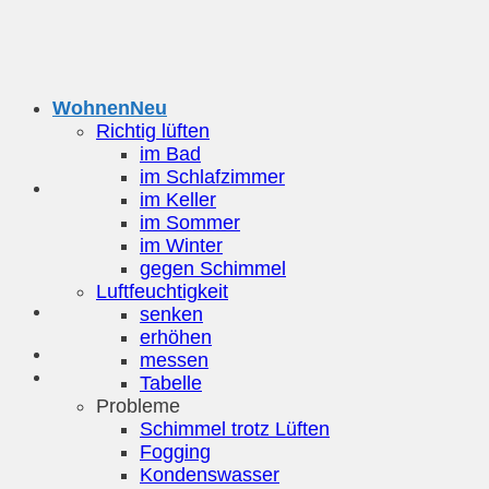
Zum
Inhalt
springen
Wohnen
Richtig lüften
im Bad
im Schlafzimmer
im Keller
im Sommer
im Winter
gegen Schimmel
Luftfeuchtigkeit
senken
erhöhen
messen
Tabelle
Probleme
Schimmel trotz Lüften
Fogging
Kondenswasser