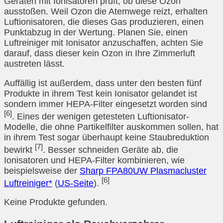
Geräten mit Ionisatoren prüft, ob diese Ozon
ausstoßen. Weil Ozon die Atemwege reizt, erhalten
Luftionisatoren, die dieses Gas produzieren, einen
Punktabzug in der Wertung. Planen Sie, einen
Luftreiniger mit Ionisator anzuschaffen, achten Sie
darauf, dass dieser kein Ozon in Ihre Zimmerluft
austreten lässt.
Auffällig ist außerdem, dass unter den besten fünf
Produkte in ihrem Test kein Ionisator gelandet ist
sondern immer HEPA-Filter eingesetzt worden sind
[6]
. Eines der wenigen getesteten Luftionisator-
Modelle, die ohne Partikelfilter auskommen sollen, hat
in ihrem Test sogar überhaupt keine Staubreduktion
[7]
bewirkt
. Besser schneiden Geräte ab, die
Ionisatoren und HEPA-Filter kombinieren, wie
beispielsweise der
Sharp FPA80UW Plasmacluster
[6]
Luftreiniger*
(
US-Seite
).
Keine Produkte gefunden.