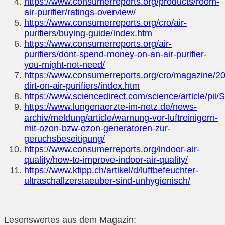
https://www.consumerreports.org/products/room-
air-purifier/ratings-overview/
https://www.consumerreports.org/cro/air-
purifiers/buying-guide/index.htm
https://www.consumerreports.org/air-
purifiers/dont-spend-money-on-an-air-purifier-
you-might-not-need/
https://www.consumerreports.org/cro/magazine/20
dirt-on-air-purifiers/index.htm
https://www.sciencedirect.com/science/article/p
https://www.lungenaerzte-im-netz.de/news-
archiv/meldung/article/warnung-vor-luftreinigern-
mit-ozon-bzw-ozon-generatoren-zur-
geruchsbeseitigung/
https://www.consumerreports.org/indoor-air-
quality/how-to-improve-indoor-air-quality/
https://www.ktipp.ch/artikel/d/luftbefeuchter-
ultraschallzerstaeuber-sind-unhygienisch/
Lesenswertes aus dem Magazin: