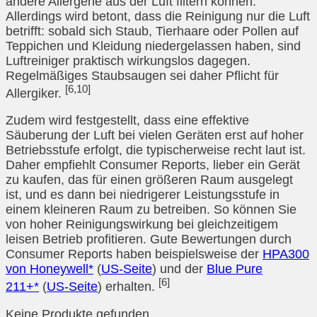
andere Allergene aus der Luft filtern können.
Allerdings wird betont, dass die Reinigung nur die Luft
betrifft: sobald sich Staub, Tierhaare oder Pollen auf
Teppichen und Kleidung niedergelassen haben, sind
Luftreiniger praktisch wirkungslos dagegen.
Regelmäßiges Staubsaugen sei daher Pflicht für
[6,10]
Allergiker.
Zudem wird festgestellt, dass eine effektive
Säuberung der Luft bei vielen Geräten erst auf hoher
Betriebsstufe erfolgt, die typischerweise recht laut ist.
Daher empfiehlt Consumer Reports, lieber ein Gerät
zu kaufen, das für einen größeren Raum ausgelegt
ist, und es dann bei niedrigerer Leistungsstufe in
einem kleineren Raum zu betreiben. So können Sie
von hoher Reinigungswirkung bei gleichzeitigem
leisen Betrieb profitieren. Gute Bewertungen durch
Consumer Reports haben beispielsweise der
HPA300
von Honeywell*
(
US-Seite
) und der
Blue Pure
[6]
211+*
(
US-Seite
) erhalten.
Keine Produkte gefunden.