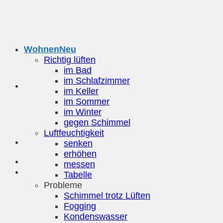
Zum
Inhalt
springen
Wohnen
Richtig lüften
im Bad
im Schlafzimmer
im Keller
im Sommer
im Winter
gegen Schimmel
Luftfeuchtigkeit
senken
erhöhen
messen
Tabelle
Probleme
Schimmel trotz Lüften
Fogging
Kondenswasser